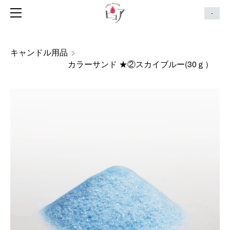
HOME
-
キャンドルコレクション
キャンドルセット
キャンドル用品
>
ガラス細工
カラーサンド ★②スカイブルー(30ｇ）
出張キャンドルイベント
キャンドルの作り方動画
キャンドル用品
雑貨