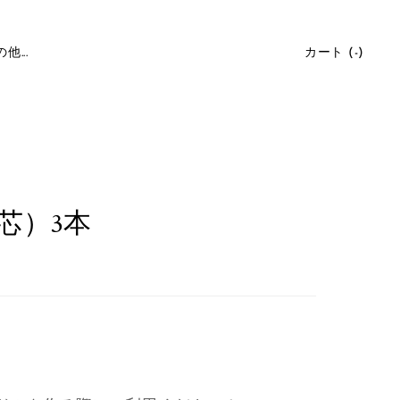
他...
カート (
-
)
芯）3本